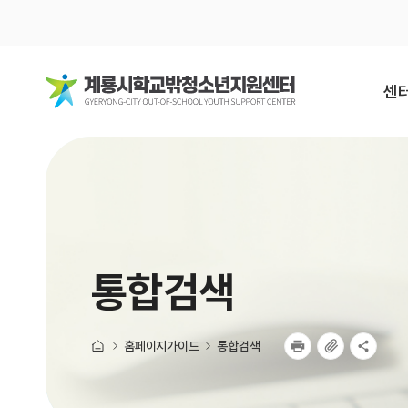
센터
미션
걸어
통합검색
조
오시
홈페이지가이드
통합검색