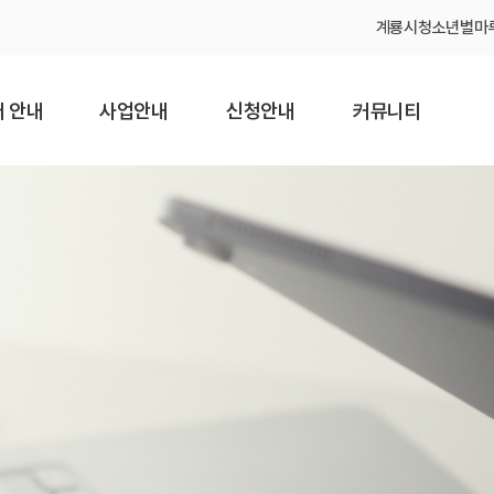
계룡시청소년별마
 안내
사업안내
신청안내
커뮤니티
소개
상담지원
신규 청소년
공지사항
접수
과 비전
교육지원
채용공고
신규 청소년
접수 조회
온 길
직업체험 및
보도자료
직업교육지원
직도
포토갤러리
자립지원
는 길
연계기관
학교 밖
청소년
설문조사
건강검진