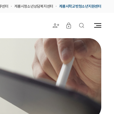
루센터
계룡시청소년상담복지센터
계룡시학교밖청소년지원센터
전
체
메
뉴