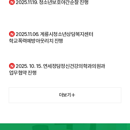
2025.11.19. 청소년보호야간순찰 진행
n
e
w
2025.11.06. 계룡시청소년상담복지센터
n
학교폭력예방아웃리치 진행
e
w
2025. 10. 15. 연세정담정신건강의학과의원과
n
업무협약 진행
e
w
포
더보기
토
갤
러
리