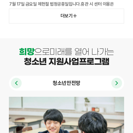
2026.07.16
공
더보기
2026년 6월 휴관 안내
지
사
항
6월 3일 2026 지방선거휴관 시 센터 이용은 제한되나 도움이
필요하신 경우, 청소년 전 ...
희망
으로미래를 열어 나가는
2026.06.02
청소년 지원사업프로그램​
2026년 5월 휴관 안내2
청소년안전망
5월 24일(일) 석가탄신일5월 25일(월) 석가탄신일로 인한
대체휴일휴관 시 센터 이용은 ...
2026.05.22
2026년 부모교육 프로그램 안내