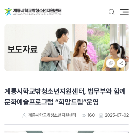
전
체
메
뉴
보도자료
계룡시학교밖청소년지원센터, 법무부와 함께
문화예술프로그램 “희망드림”운영
계룡시학교밖청소년지원센터
160
2025-07-02