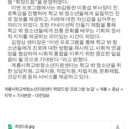
램
“
희망드림
”
을 운영하였다
.
이번 프로그램에서는
㈜
감동란 이종섭 부사장이 진
로특강을 진행하여 학교 밖 청소년들에게 실질적인 진
로 정보를 제공하고
,
미래에 대한 자신감을 심어주는
자리가 되었다
.
또한 카네이션떡 만들기 체험을 통해
학교 밖 청소년들에게 전통 문화를 배우는 기회와 정서
적 지지를 제공하는 의미있는 시간이 되었다
.
김영상 센터장은
“
이번 프로그램을 통해 학교 밖 청
소년들에게 진로에 대한 방향을 제시하고
,
사회적 연결
망을 형성하며 사회적 통합을 이루기 위한 중요한 밑걸
음이 될 것으로 기대된다
.”
라고 밝혔다
.
계룡시학교밖청소년지원센터는 학교 밖 청소년을 위
한 상담지원
,
교육지원
,
직업지원
,
자립지원
,
문화체험
,
건강지원 등의 서비스를 제공하고 있다
.
계룡시학교밖청소년지원센터 '희망드림' 프로그램 '눈길' < 계룡 < 충남 <
지역 < 기사본문 - 대전일보
희망드림.jpg