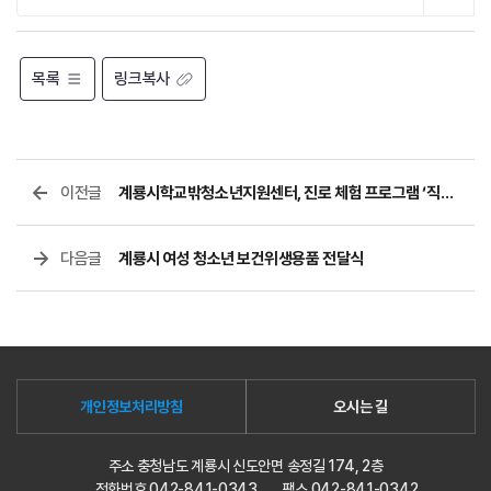
목록
링크복사
이전글
계룡시학교밖청소년지원센터, 진로 체험 프로그램 ‘직업 찾아 뚜드림’ 운영
다음글
계룡시 여성 청소년 보건위생용품 전달식
개인정보처리방침
오시는 길
주소 충청남도 계룡시 신도안면 송정길 174, 2층
전화번호 042-841-0343
팩스 042-841-0342