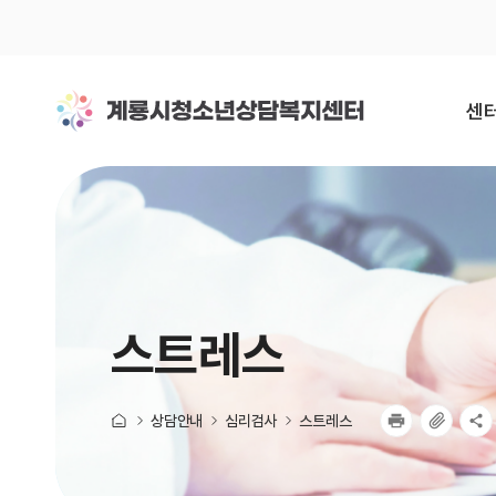
센터
미션
걸어
스트레스
조
오시
상담안내
심리검사
스트레스