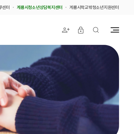
루센터
계룡시청소년상담복지센터
계룡시학교밖청소년지원센터
전
체
메
뉴