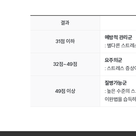
결과
예방적 관리군
31점 이하
: 별다른 스트
요주의군
32점~49점
: 스트레스 증
질병가능군
49점 이상
: 높은 수준의
이완법을 습득하