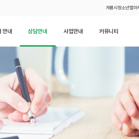
계룡시청소년별마
 안내
상담안내
사업안내
커뮤니티
소개
개인상담
청소년안전망
공지사항
과 비전
전화 · 온라인
청소년동반자
채용공고
상담
온 길
찾아가는
보도자료
집단상담
예방교육
직도
포토갤러리
심리검사 안내
청소년폭력예방
또래상담사업
는 길
연계기관
심리검사
디지털미디어
설문조사
피해 청소년
회복 지원