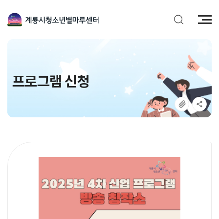
전
체
메
뉴
프로그램 신청