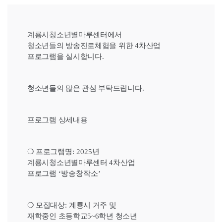
계룡시청소년별마루센터에서
청소년들의 방송진로체험을
위한
4
차산업
프로그램을 실시합니다
.
청소년들의 많은 관심 부탁드립니다
.
프로그램 상세내용
❍
프로그램명
: 2025
년
계룡시청소년별마루센터
4
차산업
프로그램
‘방송창작소
’
❍
모집대상
:
계룡시 거주 및
재학중인 초등학교5~6학년
청소년