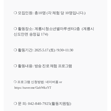
❍
모집인원
:
총
10
명 (각 체험 당 10명입니다.)
❍
활동장소
:
계룡시청소년별마루센터2층
(
계룡시
신도안면 송정길
174)
❍
활동기간
:
2025.5.17.(
토
)
/ 9:30~11:30
❍
활동내용
:
방송 진로 체험 프로그램
❍ 프로그램 신청방법: 네이버폼 or
https://
naver.me/
GubWkzYT
❍
문 의
: 042-840-7925(
활동지원팀
)