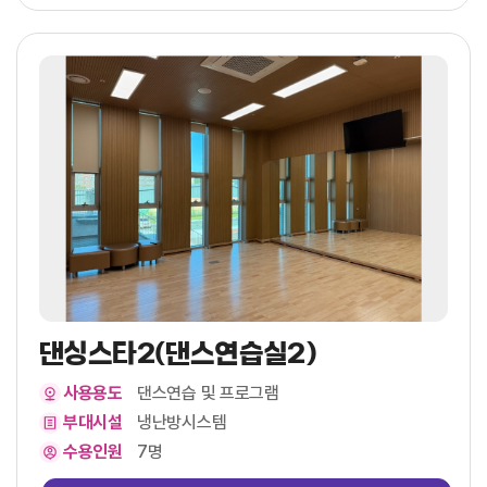
댄싱스타2(댄스연습실2)
사용용도
댄스연습 및 프로그램
부대시설
냉난방시스템
수용인원
7명