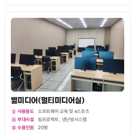
별미디어(멀티미디어실)
사용용도
소프트웨어 교육 및 e스포츠
부대시설
빔프로젝트 , 냉난방시스템
수용인원
20명