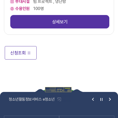
부대시설
빔 프로젝트 , 냉난방
수용인원
100명
상세보기
신청조회
청소년1388
한국청소년활동진흥원
베
너
슬