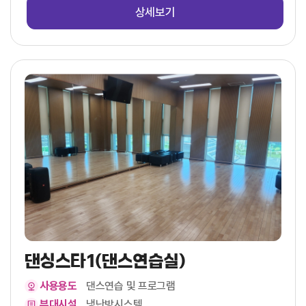
상세보기
댄싱스타1(댄스연습실)
사용용도
댄스연습 및 프로그램
부대시설
냉난방시스템