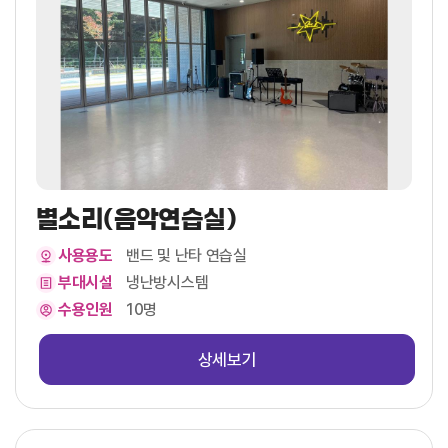
별소리(음악연습실)
사용용도
밴드 및 난타 연습실
부대시설
냉난방시스템
수용인원
10명
상세보기