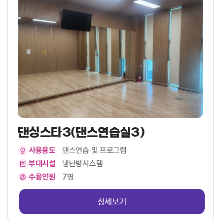
댄싱스타3(댄스연습실3)
사용용도
댄스연습 및 프로그램
부대시설
냉난방시스템
수용인원
7명
상세보기