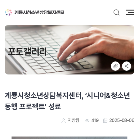
전
체
메
뉴
포토갤러리
계룡시청소년상담복지센터, ‘시니어&청소년
동행 프로젝트’ 성료
지방팀
419
2025-08-06