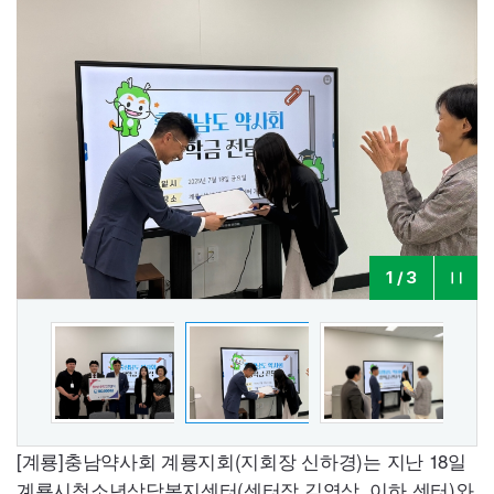
2
/
3
[계룡]충남약사회 계룡지회(지회장 신하경)는 지난 18일
계룡시청소년상담복지센터(센터장 김영상, 이하 센터)와