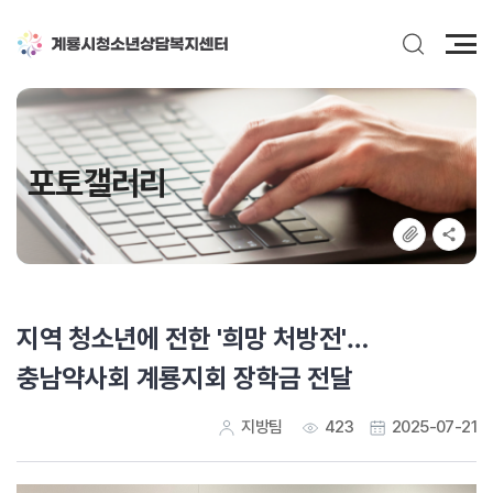
전
체
메
뉴
포토갤러리
지역 청소년에 전한 '희망 처방전'…
충남약사회 계룡지회 장학금 전달
지방팀
423
2025-07-21