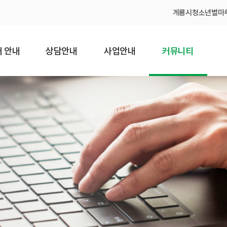
계룡시청소년별마
 안내
상담안내
사업안내
커뮤니티
소개
개인상담
청소년안전망
공지사항
과 비전
전화 · 온라인
청소년동반자
채용공고
상담
온 길
찾아가는
보도자료
집단상담
예방교육
직도
포토갤러리
심리검사 안내
청소년폭력예방
또래상담사업
는 길
연계기관
심리검사
디지털미디어
설문조사
피해 청소년
회복 지원