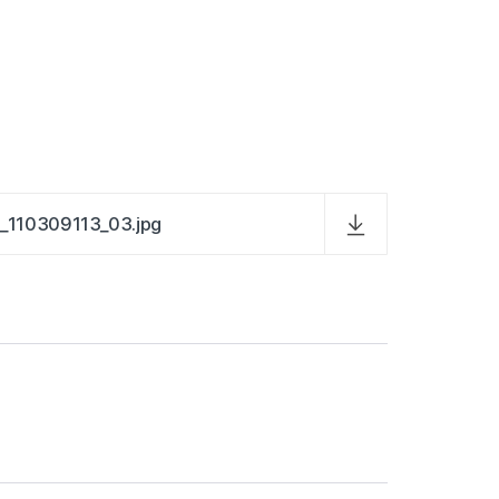
_110309113_03.jpg