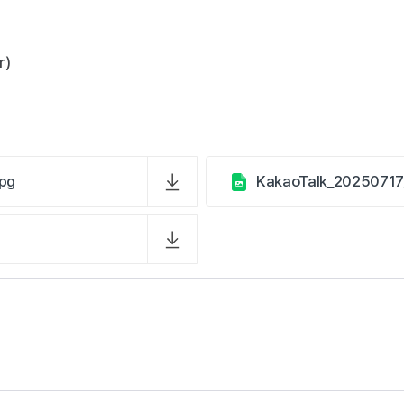
r)
pg
KakaoTalk_20250717