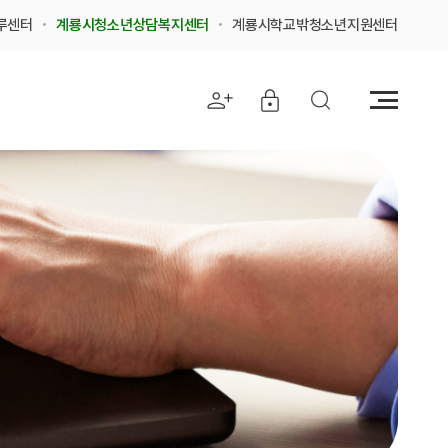
루센터
계룡시청소년상담복지센터
계룡시학교밖청소년지원센터
전
체
메
뉴