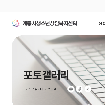
센터
미션
걸어
포토갤러리
조
오시
커뮤니티
포토갤러리