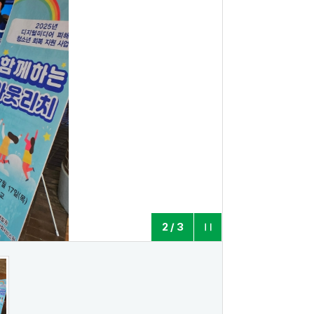
2
/
3